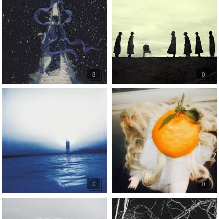
3
0
0
0