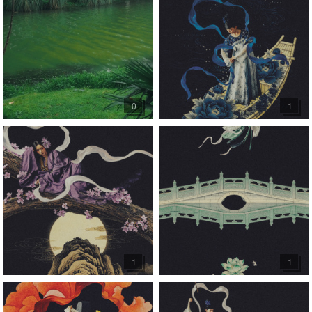
0
1
1
1