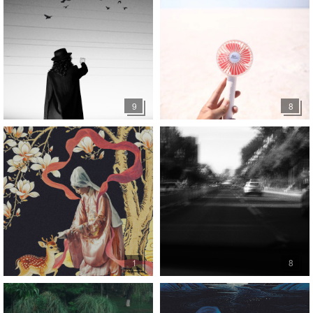
9
8
1
8