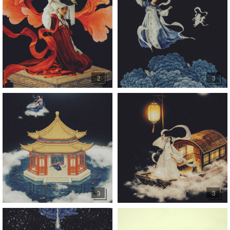
2
3
3
3