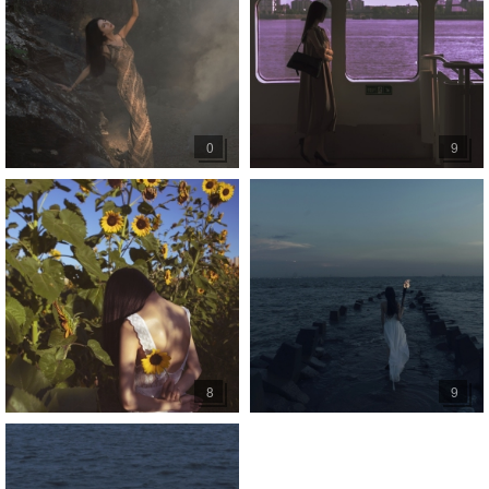
0
9
8
9