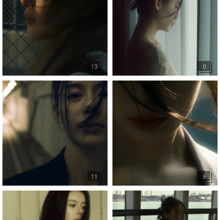
13
0
11
9