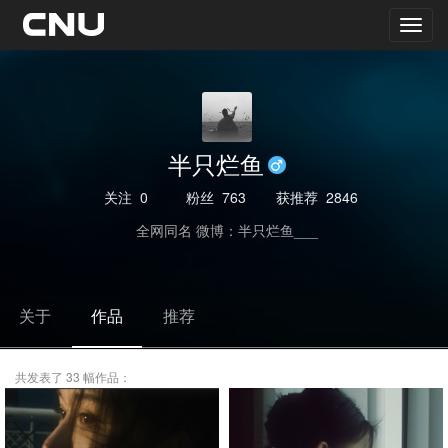
半只烂鱼
关注
0
粉丝
763
获推荐
2846
全网同名 微博：半只烂鱼___
关于
作品
推荐
共发表了 33 幅作品：