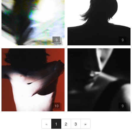
9
9
10
9
«
1
2
3
»