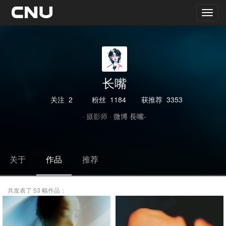
长嘴
关注
2
粉丝
1184
获推荐
3353
· 摄影师 ·
微博 長嘴-
关于
作品
推荐
共发表了 53 幅作品：