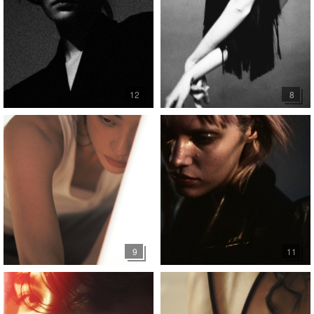
12
8
9
11