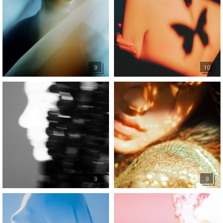
9
10
9
9