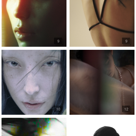
9
9
10
12