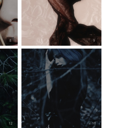
8
9
12
10