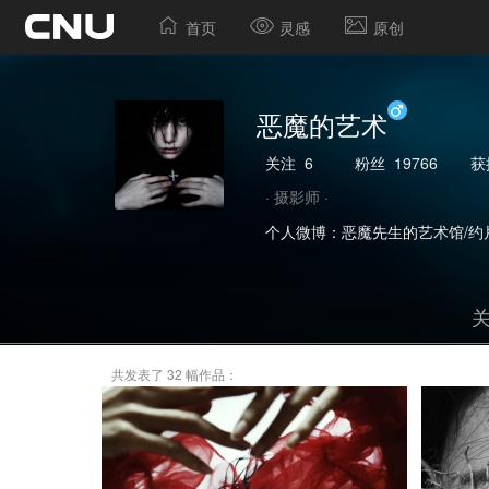
首页
灵感
原创
恶魔的艺术
关注
6
粉丝
19766
获
· 摄影师 ·
个人微博：恶魔先生的艺术馆/约片微
共发表了 32 幅作品：