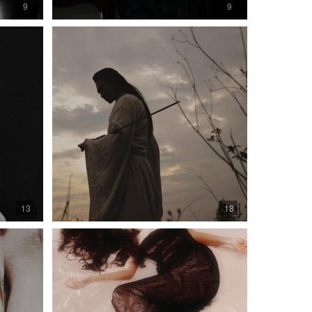
9
9
13
18