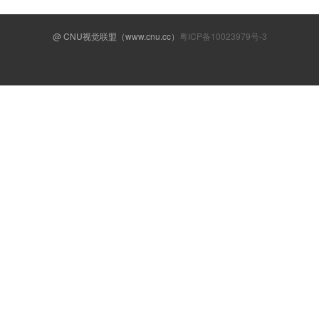
@ CNU视觉联盟（www.cnu.cc）
粤ICP备10023979号-3