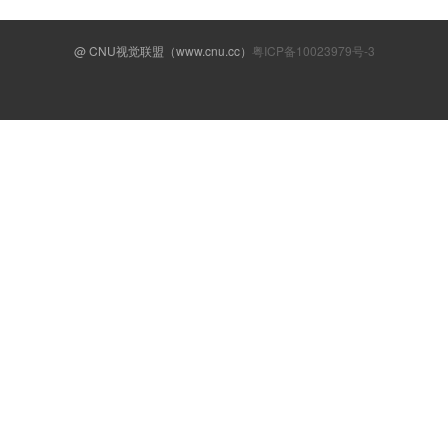
@ CNU视觉联盟（www.cnu.cc）
粤ICP备10023979号-3