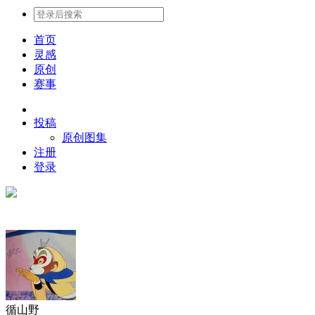
首页
灵感
原创
赛事
投稿
原创图集
注册
登录
循山野