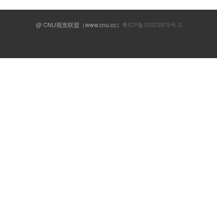
@ CNU视觉联盟（www.cnu.cc）
粤ICP备10023979号-3