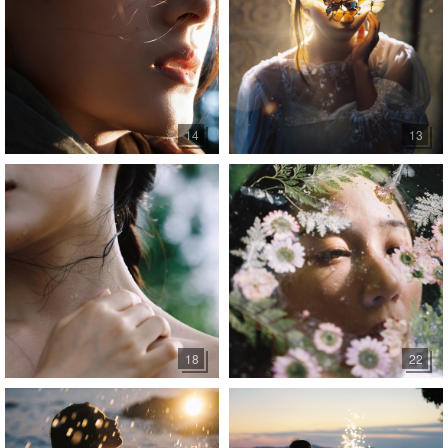
14
13
18
22