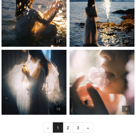
24
20
19
8
«
1
2
3
»