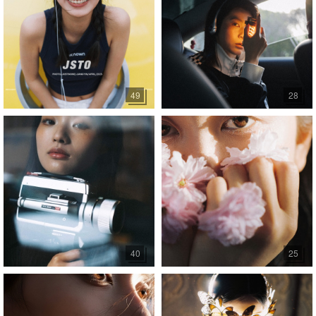
49
28
40
25