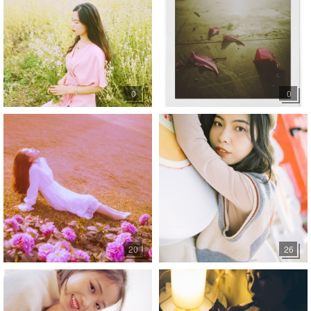
0
0
20
26