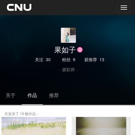
果如子
关注
30
粉丝
9
获推荐
13
· 摄影师 ·
关于
作品
推荐
共发表了 19 幅作品：