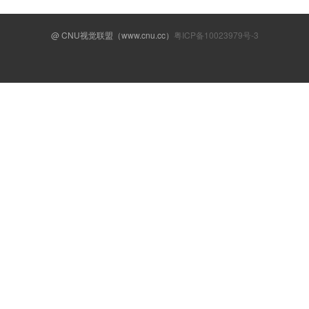
@ CNU视觉联盟（www.cnu.cc）
粤ICP备10023979号-3