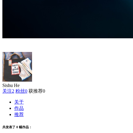
Sishu He
关注
2
粉丝
0
获推荐
0
关于
作品
推荐
共发表了 0 幅作品：