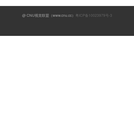
@ CNU视觉联盟（www.cnu.cc）
粤ICP备10023979号-3