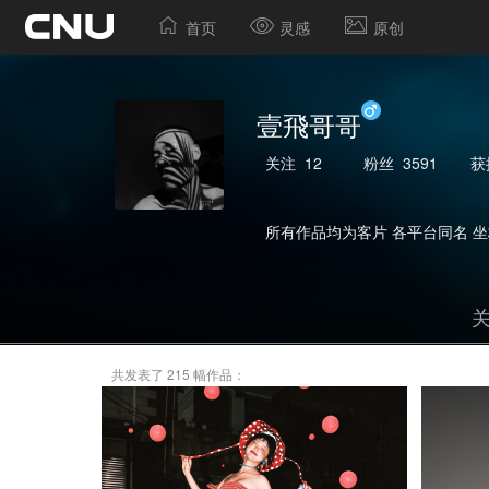
首页
灵感
原创
壹飛哥哥
关注
12
粉丝
3591
获
所有作品均为客片 各平台同名 坐
共发表了 215 幅作品：