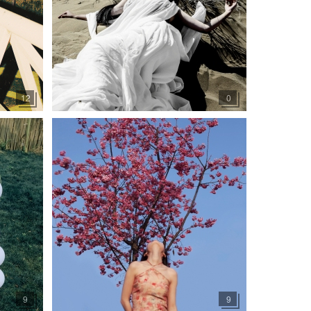
12
0
9
9