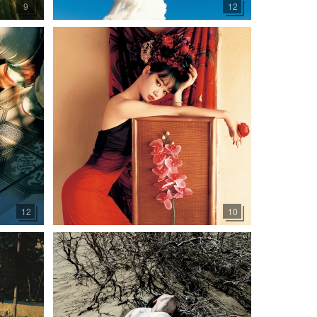
9
12
12
10