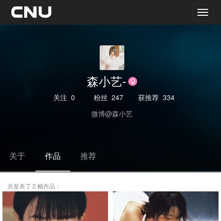
森小艺-
关注
0
粉丝
247
获推荐
334
微博@森小艺
关于
作品
推荐
共发表了 2 幅作品：