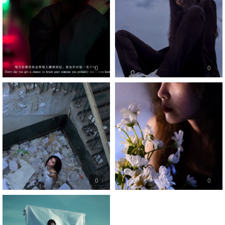
0
0
0
0