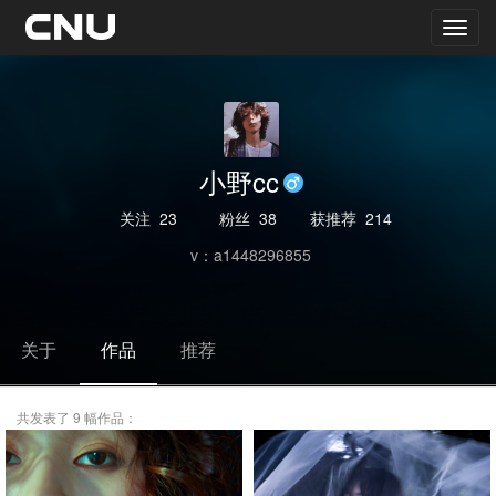
小野cc
关注
23
粉丝
38
获推荐
214
v：a1448296855
关于
作品
推荐
共发表了 9 幅作品：