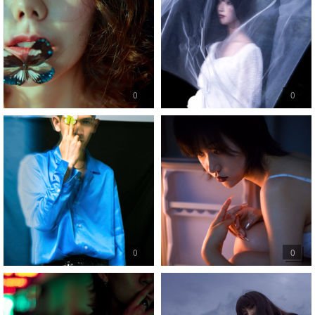
0
0
0
0