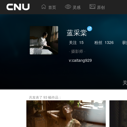
首页
灵感
原创
蓝采棠
关注
15
粉丝
1326
获
· 摄影师 ·
v:caitang929
共发表了 93 幅作品：