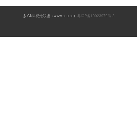
@ CNU视觉联盟（www.cnu.cc）
粤ICP备10023979号-3