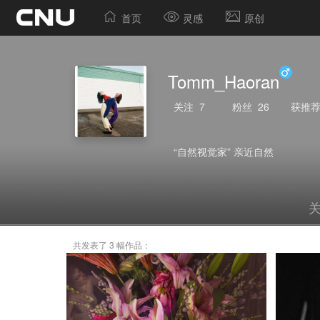
首页
灵感
原创
Tomm_Haoran
关注
7
粉丝
26
获推
“自然视觉家” 亲近自然
共发表了 3 幅作品：