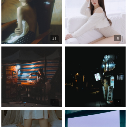
21
0
0
7