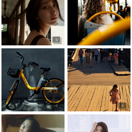
0
0
0