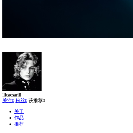
lllcaesarlll
关注
0
粉丝
0
获推荐
0
关于
作品
推荐