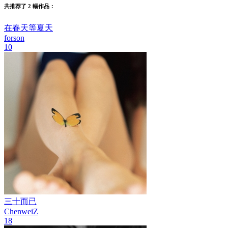
共推荐了 2 幅作品：
在春天等夏天
forson
10
三十而已
ChenweiZ
18