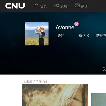
首页
灵感
原创
Avonne
关注
11
粉丝
0
获推
共推荐了 7 幅作品：