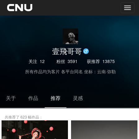
壹飛哥哥
关注
12
粉丝
3591
获推荐
13875
所有作品均为客片 各平台同名 坐标：云南·弥勒
关于
作品
推荐
灵感
共推荐了 623 幅作品：