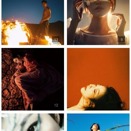
13
9
12
9