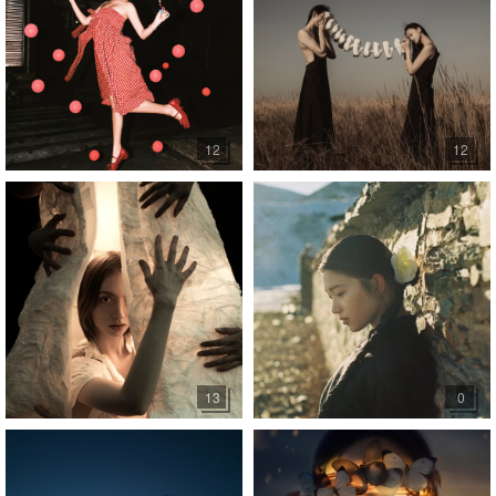
12
12
13
0