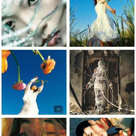
9
9
12
9