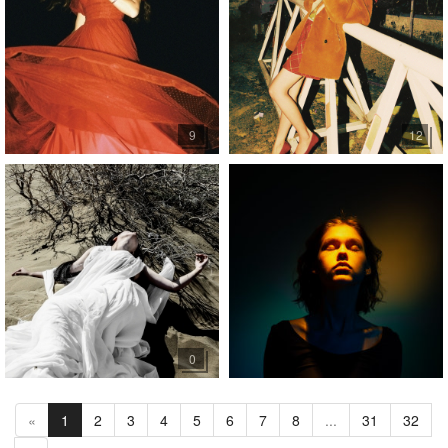
9
12
0
«
1
2
3
4
5
6
7
8
...
31
32