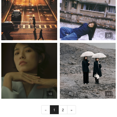
24
10
10
«
1
2
»