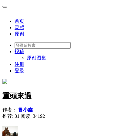
首页
灵感
原创
投稿
原创图集
注册
登录
重頭來過
作者：
鲁小鑫
推荐: 31
阅读:
34192