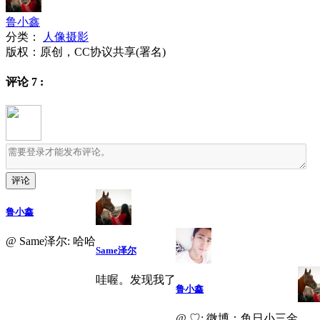
鲁小鑫
分类：
人像摄影
版权：原创，CC协议共享(署名)
评论
7
:
鲁小鑫
@ Same泽尔: 哈哈
Same泽尔
哇喔。发现我了
鲁小鑫
@ ♡: 微博：鱼日小三金