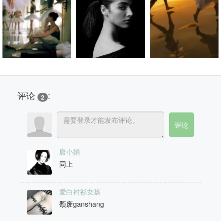
评论
:
2
唐小娟
同上
爱白衬衫女孩
颓废ganshang