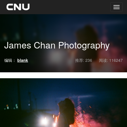
James Chan Photography ​​​​
编辑：
blank
推荐: 236
阅读:
116247