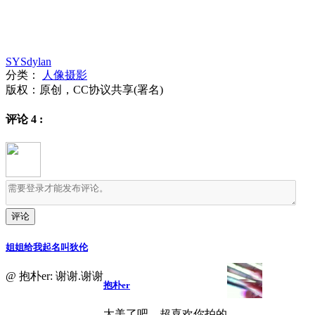
SYSdylan
分类：
人像摄影
版权：原创，CC协议共享(署名)
评论
4
:
姐姐给我起名叫狄伦
@ 抱朴er: 谢谢.谢谢
抱朴er
太美了吧，超喜欢你拍的