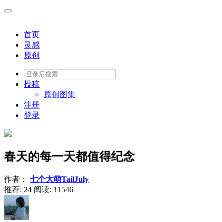
首页
灵感
原创
投稿
原创图集
注册
登录
春天的每一天都值得纪念
作者：
七个大萌TailJuly
推荐: 24
阅读:
11546