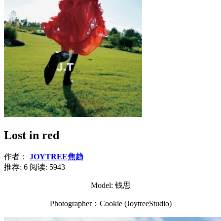
Lost in red
作者：
JOYTREE焦趋
推荐: 6
阅读:
5943
Model: 钱思
Photographer：Cookie (JoytreeStudio)