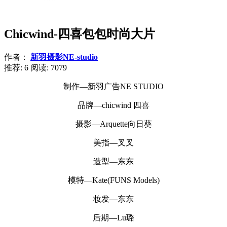
Chicwind-四喜包包时尚大片
作者：
新羽摄影NE-studio
推荐: 6
阅读:
7079
制作—新羽广告NE STUDIO
品牌—chicwind 四喜
摄影—Arquette向日葵
美指—叉叉
造型—东东
模特—Kate(FUNS Models)
妆发—东东
后期—Lu璐