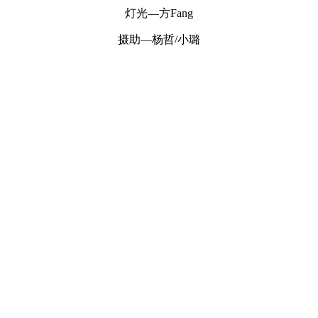
灯光—方Fang
摄助—杨哲/小璐