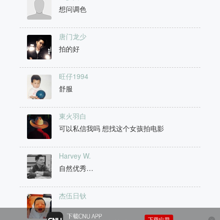
想问调色
唐门龙少
拍的好
旺仔1994
舒服
東火羽白
可以私信我吗 想找这个女孩拍电影
Harvey W.
自然优秀…
杰伍日钬