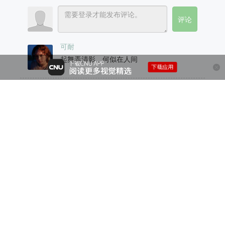
可耐
起舞弄清影，何似在人间
艾伦夫妇·法时摄影创始人-艾伦
你好18182710072 我的微信 谢谢
牛 荣
你好，作品拍摄的不错，可以帮你推荐在我
们杂志上刊登发表，可加我微信：
13569079483，作品发送要求，我这边发
你。
louipaddy
纹理控