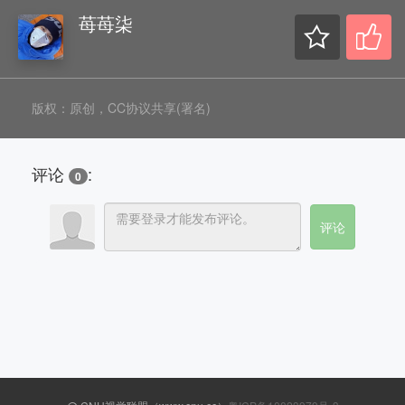
苺苺柒
版权：原创，CC协议共享(署名)
评论
:
0