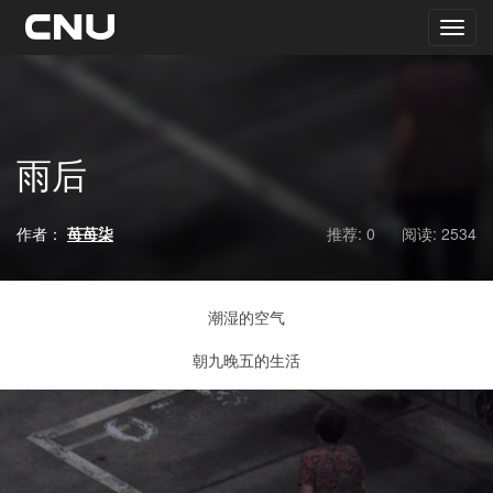
雨后
作者：
苺苺柒
推荐: 0
阅读:
2534
潮湿的空气
朝九晚五的生活