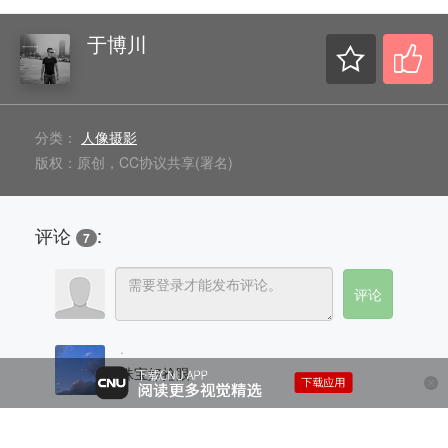
于博川
分类：
人像摄影
版权：原创，CC协议共享(署名)
评论
:
7
.
珠宝好抢眼
2021