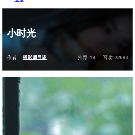
小时光
作者：
摄影师目恩
推荐: 18
阅读:
22683