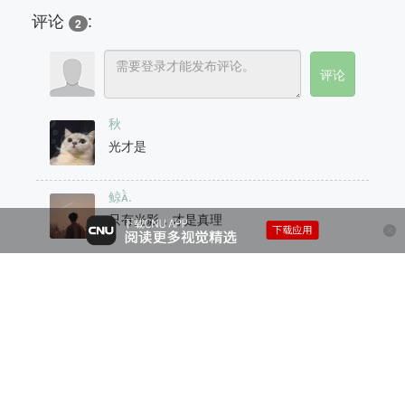
评论
:
2
秋
光才是
鲸.
只有光影，才是真理
@ CNU视觉联盟（www.cnu.cc）
粤ICP备10023979号-3