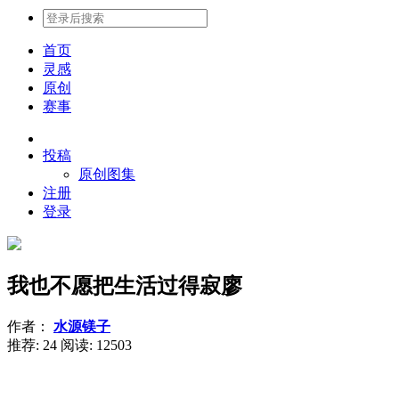
首页
灵感
原创
赛事
投稿
原创图集
注册
登录
我也不愿把生活过得寂廖
作者：
水源镁子
推荐: 24
阅读:
12503