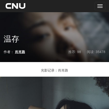
温存
作者：
肖肖路
推荐: 98
阅读:
35478
光影记录：肖肖路