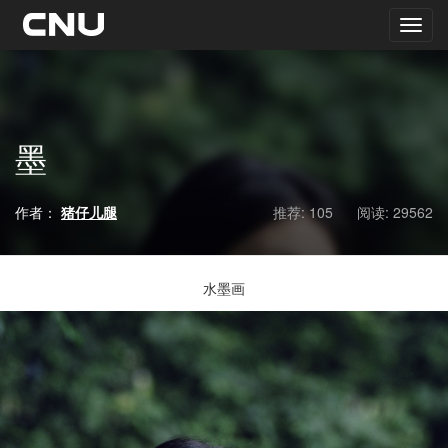
墨
作者：
猪仔儿腿
推荐: 105
阅读:
29562
水墨画