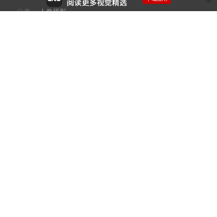
分类：
人像摄影
版权：原创，CC协议共享(署名)
相关阅读