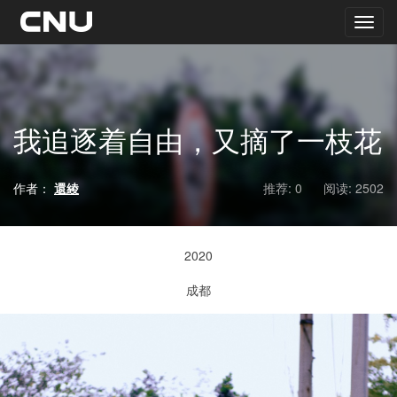
我追逐着自由，又摘了一枝花
作者：
還綾
推荐: 0
阅读:
2502
2020
成都