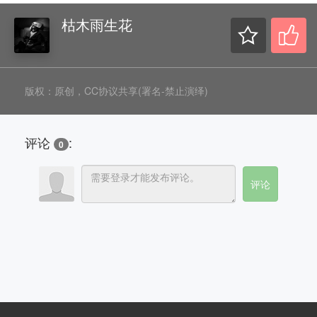
枯木雨生花
版权：原创，CC协议共享(署名-禁止演绎)
评论
:
0