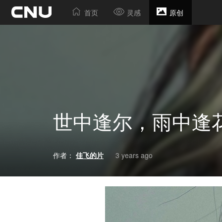
首页
灵感
原创
世中逢尔，雨中逢
作者：
佳飞的片
3 years ago