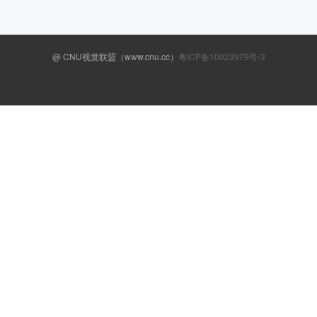
什么相机，求告知
«
1
2
3
»
@ CNU视觉联盟（www.cnu.cc）
粤ICP备10023979号-3