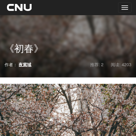
《初春》
作者：
夜紫域
推荐: 2
阅读:
4203