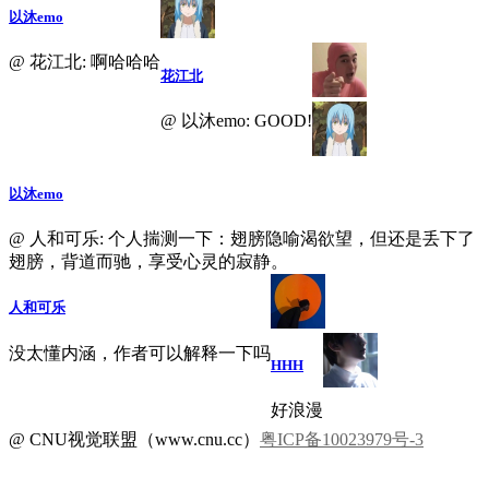
以沐emo
@ 花江北: 啊哈哈哈
花江北
@ 以沐emo: GOOD!
以沐emo
@ 人和可乐: 个人揣测一下：翅膀隐喻渴欲望，但还是丢下了
翅膀，背道而驰，享受心灵的寂静。
人和可乐
没太懂内涵，作者可以解释一下吗
HHH
好浪漫
@ CNU视觉联盟（www.cnu.cc）
粤ICP备10023979号-3