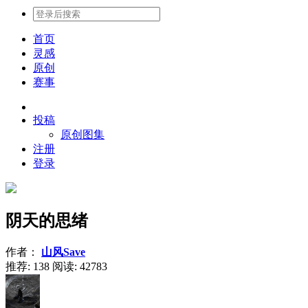
首页
灵感
原创
赛事
投稿
原创图集
注册
登录
阴天的思绪
作者：
山风Save
推荐: 138
阅读:
42783