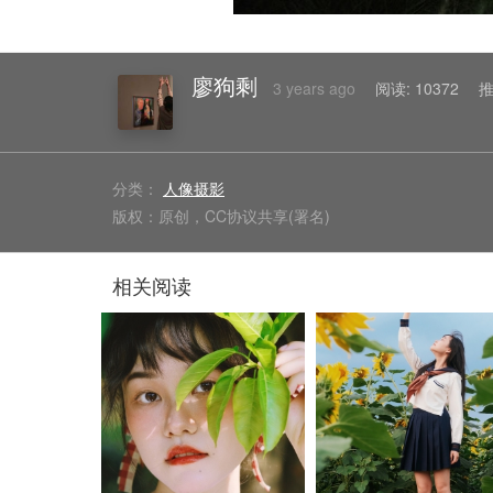
廖狗剩
3 years ago
阅读:
10372
推
分类：
人像摄影
版权：原创，CC协议共享(署名)
相关阅读