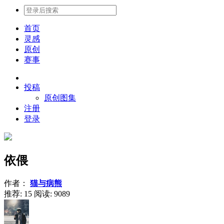
首页
灵感
原创
赛事
投稿
原创图集
注册
登录
依偎
作者：
猫与病熊
推荐: 15
阅读:
9089