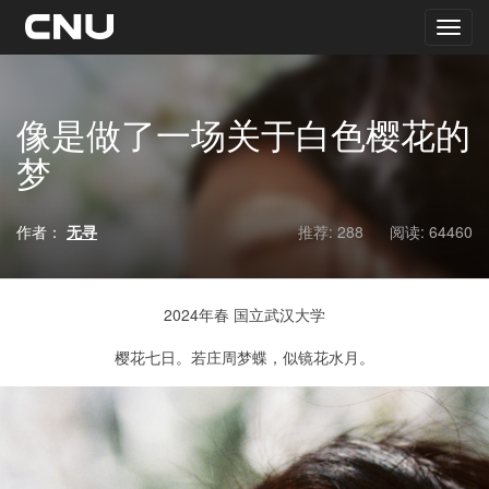
像是做了一场关于白色樱花的
梦
作者：
无寻
推荐: 288
阅读:
64460
2024年春 国立武汉大学
樱花七日。若庄周梦蝶，似镜花水月。